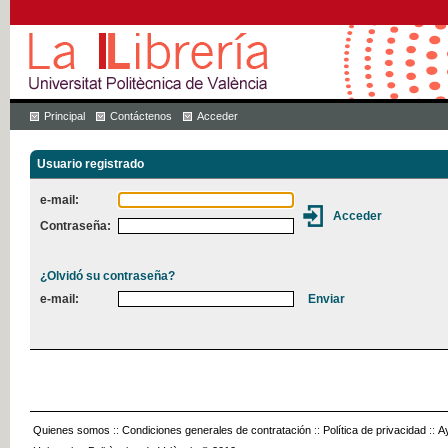
Principal
Contáctenos
Acceder
Usuario registrado
e-mail:
Contraseña:
¿Olvidó su contraseña?
e-mail:
Quienes somos
::
Condiciones generales de contratación
::
Política de privacidad
::
A