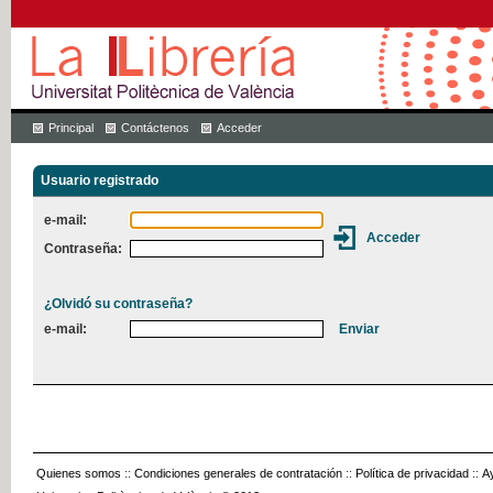
Principal
Contáctenos
Acceder
Usuario registrado
e-mail:
Contraseña:
¿Olvidó su contraseña?
e-mail:
Quienes somos
::
Condiciones generales de contratación
::
Política de privacidad
::
A