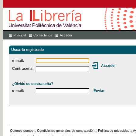
Principal
Contáctenos
Acceder
Usuario registrado
e-mail:
Contraseña:
¿Olvidó su contraseña?
e-mail:
Quienes somos
::
Condiciones generales de contratación
::
Política de privacidad
::
A