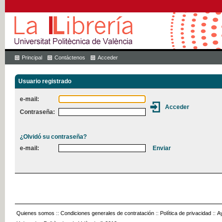
Principal
Contáctenos
Acceder
Usuario registrado
e-mail:
Contraseña:
¿Olvidó su contraseña?
e-mail:
Quienes somos
::
Condiciones generales de contratación
::
Política de privacidad
::
A