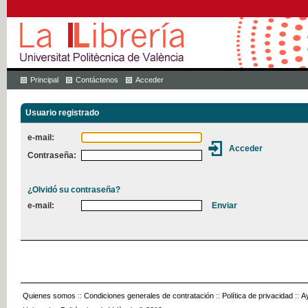
Principal
Contáctenos
Acceder
Usuario registrado
e-mail:
Contraseña:
¿Olvidó su contraseña?
e-mail:
Quienes somos
::
Condiciones generales de contratación
::
Política de privacidad
::
A