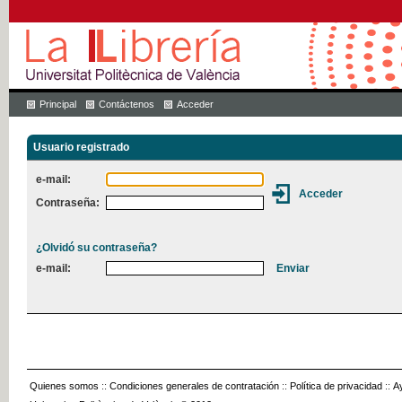
Principal
Contáctenos
Acceder
Usuario registrado
e-mail:
Contraseña:
¿Olvidó su contraseña?
e-mail:
Quienes somos
::
Condiciones generales de contratación
::
Política de privacidad
::
A