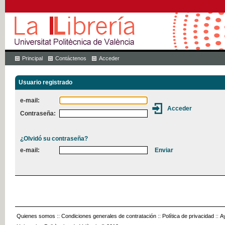
Principal
Contáctenos
Acceder
Usuario registrado
e-mail:
Contraseña:
¿Olvidó su contraseña?
e-mail:
Quienes somos
::
Condiciones generales de contratación
::
Política de privacidad
::
A