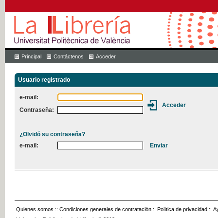
Principal
Contáctenos
Acceder
Usuario registrado
e-mail:
Contraseña:
¿Olvidó su contraseña?
e-mail:
Quienes somos
::
Condiciones generales de contratación
::
Política de privacidad
::
A