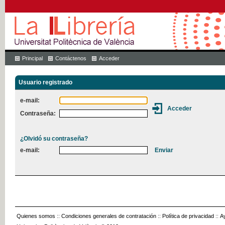
Principal
Contáctenos
Acceder
Usuario registrado
e-mail:
Contraseña:
¿Olvidó su contraseña?
e-mail:
Quienes somos
::
Condiciones generales de contratación
::
Política de privacidad
::
A