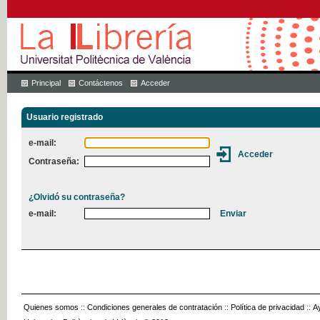
Principal
Contáctenos
Acceder
Usuario registrado
e-mail:
Contraseña:
¿Olvidó su contraseña?
e-mail:
Quienes somos
::
Condiciones generales de contratación
::
Política de privacidad
::
A