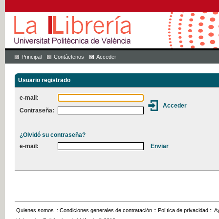
Principal
Contáctenos
Acceder
Usuario registrado
e-mail:
Contraseña:
¿Olvidó su contraseña?
e-mail:
Quienes somos
::
Condiciones generales de contratación
::
Política de privacidad
::
A