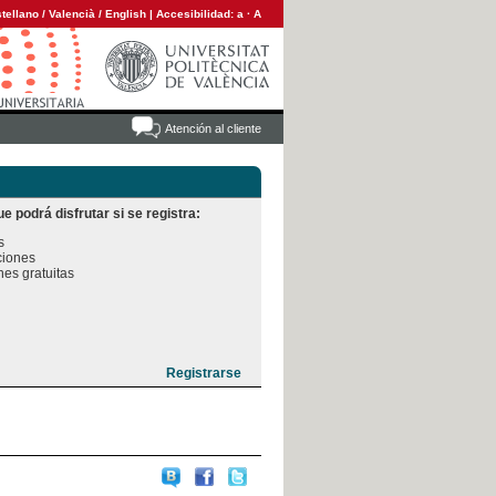
tellano
/
Valencià
/
English
|
Accesibilidad:
a
·
A
Atención al cliente
e podrá disfrutar si se registra:


iones

es gratuitas
