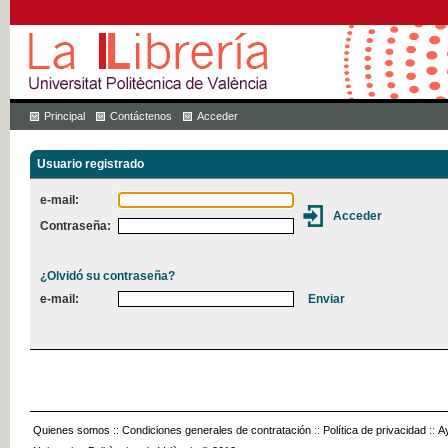
Principal
Contáctenos
Acceder
Usuario registrado
e-mail:
Contraseña:
¿Olvidó su contraseña?
e-mail:
Quienes somos
::
Condiciones generales de contratación
::
Política de privacidad
::
A