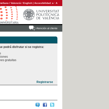
tellano
/
Valencià
/
English
|
Accesibilidad:
a
·
A
Atención al cliente
e podrá disfrutar si se registra:


iones

es gratuitas
