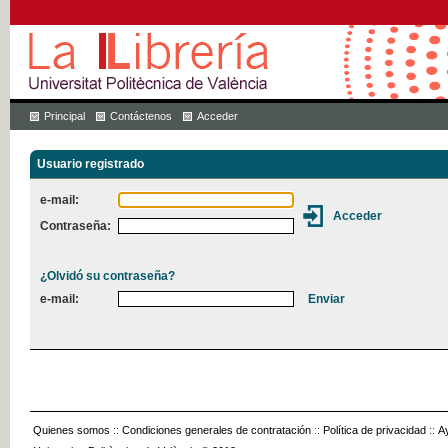
Principal
Contáctenos
Acceder
Usuario registrado
e-mail:
Contraseña:
¿Olvidó su contraseña?
e-mail:
Quienes somos
::
Condiciones generales de contratación
::
Política de privacidad
::
A