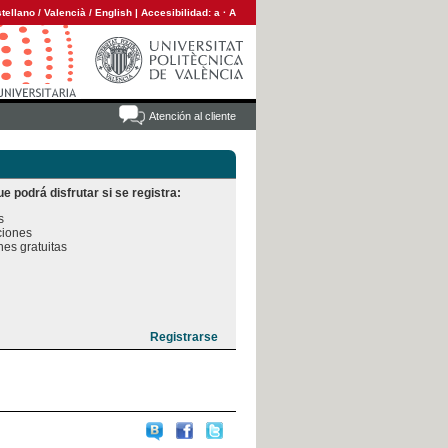
tellano
/
Valencià
/
English
|
Accesibilidad:
a
·
A
Atención al cliente
e podrá disfrutar si se registra:


iones

es gratuitas
