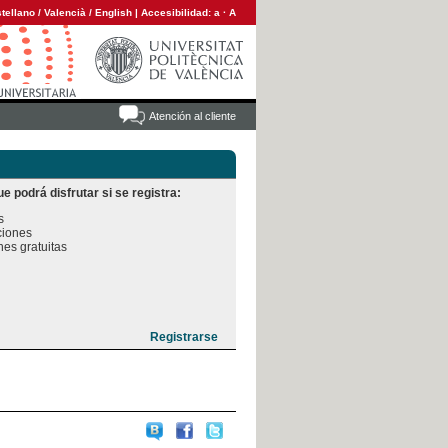
tellano
/
Valencià
/
English
|
Accesibilidad:
a
·
A
Atención al cliente
e podrá disfrutar si se registra:


iones

es gratuitas
