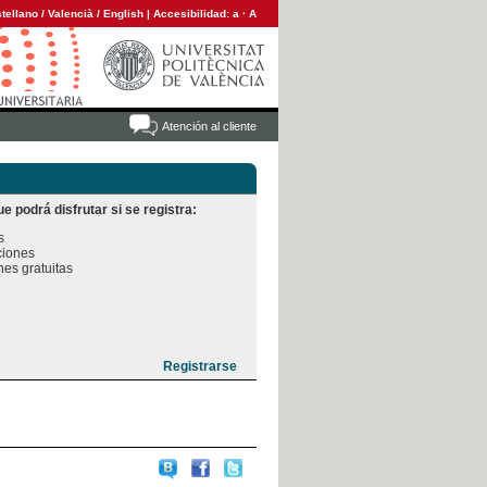
tellano
/
Valencià
/
English
|
Accesibilidad:
a
·
A
Atención al cliente
e podrá disfrutar si se registra:


iones

es gratuitas
