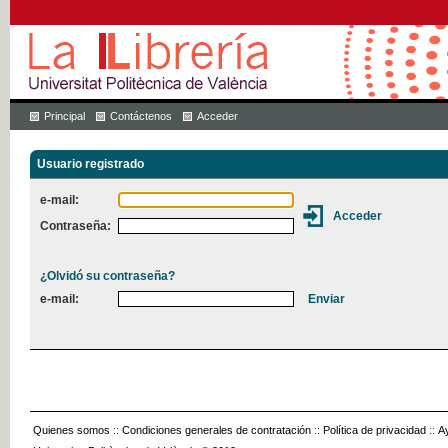
Principal
Contáctenos
Acceder
Usuario registrado
e-mail:
Contraseña:
¿Olvidó su contraseña?
e-mail:
Quienes somos
::
Condiciones generales de contratación
::
Política de privacidad
::
A