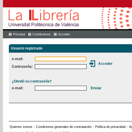
Principal
Contáctenos
Acceder
Usuario registrado
e-mail:
Contraseña:
¿Olvidó su contraseña?
e-mail:
Quienes somos
::
Condiciones generales de contratación
::
Política de privacidad
::
A