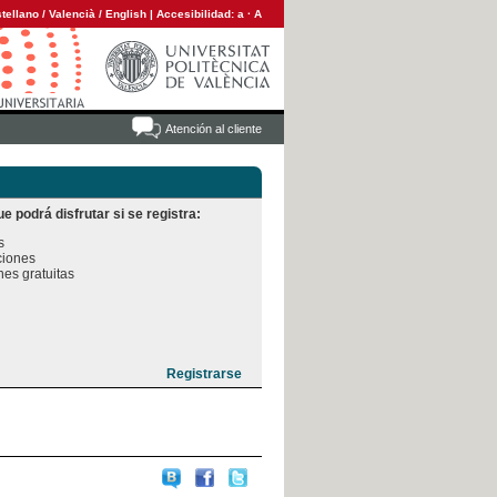
tellano
/
Valencià
/
English
|
Accesibilidad:
a
·
A
Atención al cliente
e podrá disfrutar si se registra:


iones

es gratuitas
