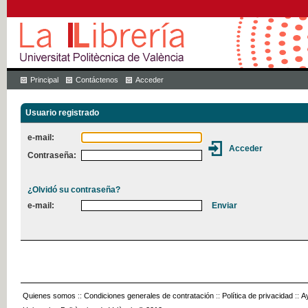
Principal
Contáctenos
Acceder
Usuario registrado
e-mail:
Contraseña:
¿Olvidó su contraseña?
e-mail:
Quienes somos
::
Condiciones generales de contratación
::
Política de privacidad
::
A