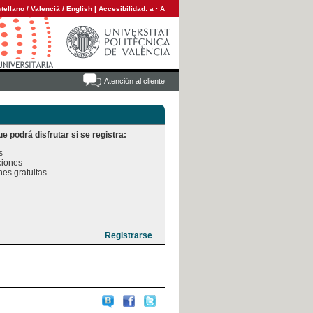
tellano
/
Valencià
/
English
|
Accesibilidad:
a
·
A
Atención al cliente
e podrá disfrutar si se registra:


iones

es gratuitas
