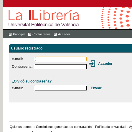
Principal
Contáctenos
Acceder
Usuario registrado
e-mail:
Contraseña:
¿Olvidó su contraseña?
e-mail:
Quienes somos
::
Condiciones generales de contratación
::
Política de privacidad
::
A