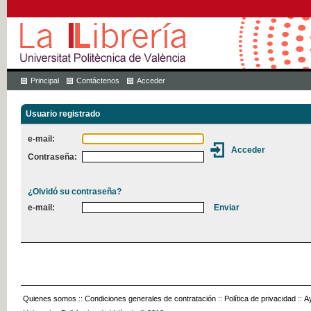
Principal
Contáctenos
Acceder
Usuario registrado
e-mail:
Contraseña:
¿Olvidó su contraseña?
e-mail:
Quienes somos
::
Condiciones generales de contratación
::
Política de privacidad
::
A