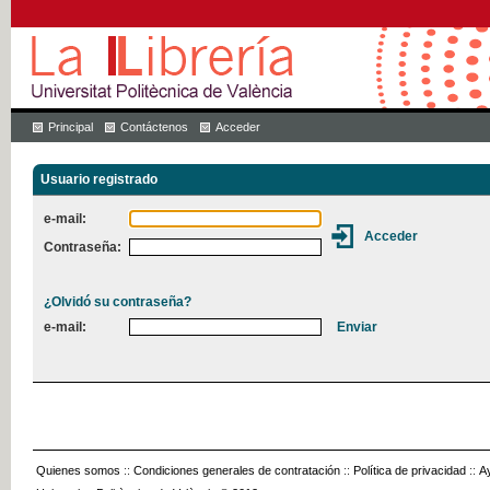
Principal
Contáctenos
Acceder
Usuario registrado
e-mail:
Contraseña:
¿Olvidó su contraseña?
e-mail:
Quienes somos
::
Condiciones generales de contratación
::
Política de privacidad
::
A