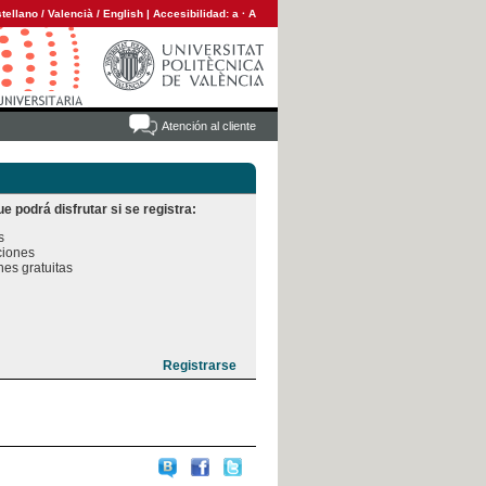
tellano
/
Valencià
/
English
|
Accesibilidad:
a
·
A
Atención al cliente
e podrá disfrutar si se registra:


iones

es gratuitas
