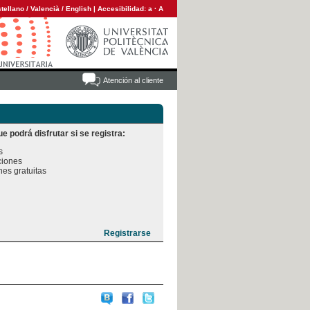
tellano
/
Valencià
/
English
|
Accesibilidad:
a
·
A
Atención al cliente
e podrá disfrutar si se registra:


iones

es gratuitas
