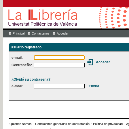
Principal
Contáctenos
Acceder
Usuario registrado
e-mail:
Contraseña:
¿Olvidó su contraseña?
e-mail:
Quienes somos
::
Condiciones generales de contratación
::
Política de privacidad
::
A