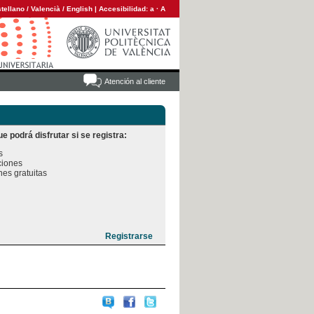
tellano
/
Valencià
/
English
|
Accesibilidad:
a
·
A
Atención al cliente
e podrá disfrutar si se registra:


iones

es gratuitas
