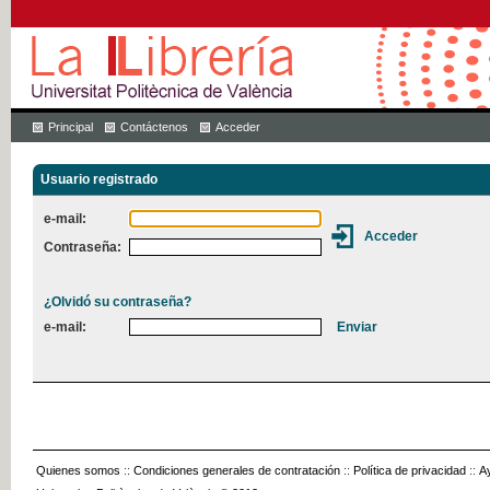
Principal
Contáctenos
Acceder
Usuario registrado
e-mail:
Contraseña:
¿Olvidó su contraseña?
e-mail:
Quienes somos
::
Condiciones generales de contratación
::
Política de privacidad
::
A