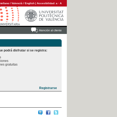
tellano
/
Valencià
/
English
|
Accesibilidad:
a
·
A
Atención al cliente
e podrá disfrutar si se registra:


iones

es gratuitas
