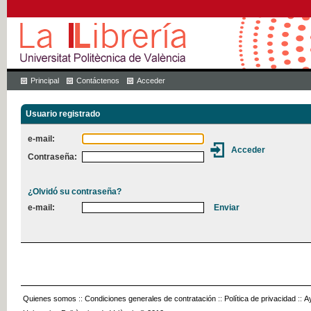
Principal
Contáctenos
Acceder
Usuario registrado
e-mail:
Contraseña:
¿Olvidó su contraseña?
e-mail:
Quienes somos
::
Condiciones generales de contratación
::
Política de privacidad
::
A