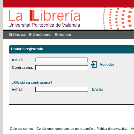
Principal
Contáctenos
Acceder
Usuario registrado
e-mail:
Contraseña:
¿Olvidó su contraseña?
e-mail:
Quienes somos
::
Condiciones generales de contratación
::
Política de privacidad
::
A