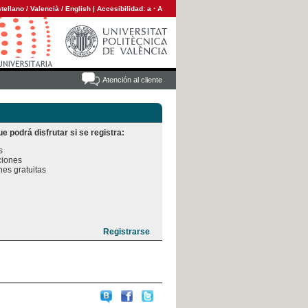
tellano
/
Valencià
/
English
|
Accesibilidad:
a
·
A
Atención al cliente
e podrá disfrutar si se registra:


iones

es gratuitas
