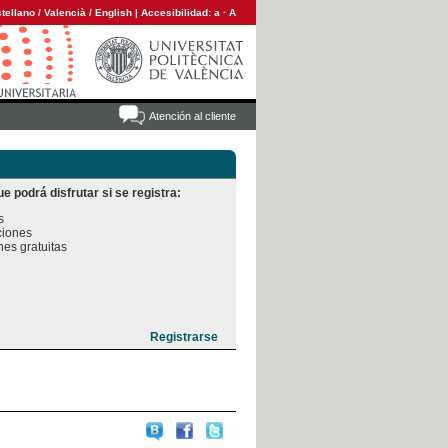
tellano
/
Valencià
/
English
|
Accesibilidad:
a
·
A
Atención al cliente
e podrá disfrutar si se registra:


iones

es gratuitas
