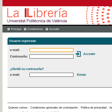
Principal
Contáctenos
Acceder
Usuario registrado
e-mail:
Contraseña:
¿Olvidó su contraseña?
e-mail:
Quienes somos
::
Condiciones generales de contratación
::
Política de privacidad
::
A