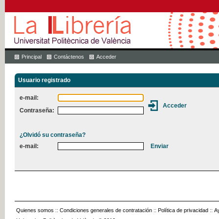
Principal
Contáctenos
Acceder
Usuario registrado
e-mail:
Contraseña:
¿Olvidó su contraseña?
e-mail:
Quienes somos
::
Condiciones generales de contratación
::
Política de privacidad
::
A