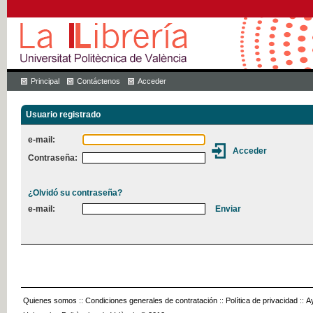
Principal
Contáctenos
Acceder
Usuario registrado
e-mail:
Contraseña:
¿Olvidó su contraseña?
e-mail:
Quienes somos
::
Condiciones generales de contratación
::
Política de privacidad
::
A