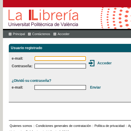
Principal
Contáctenos
Acceder
Usuario registrado
e-mail:
Contraseña:
¿Olvidó su contraseña?
e-mail:
Quienes somos
::
Condiciones generales de contratación
::
Política de privacidad
::
A