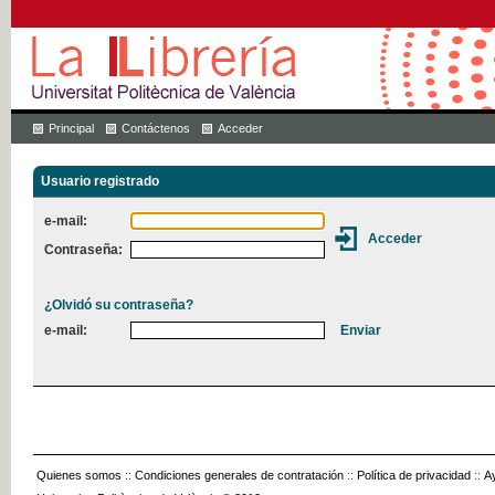
Principal
Contáctenos
Acceder
Usuario registrado
e-mail:
Contraseña:
¿Olvidó su contraseña?
e-mail:
Quienes somos
::
Condiciones generales de contratación
::
Política de privacidad
::
A