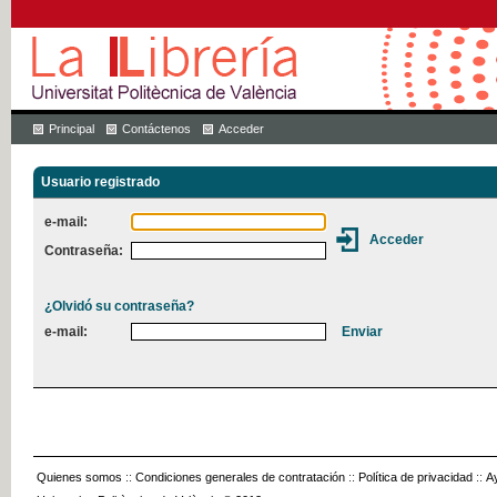
Principal
Contáctenos
Acceder
Usuario registrado
e-mail:
Contraseña:
¿Olvidó su contraseña?
e-mail:
Quienes somos
::
Condiciones generales de contratación
::
Política de privacidad
::
A