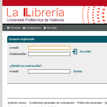
Principal
Contáctenos
Acceder
Usuario registrado
e-mail:
Contraseña:
¿Olvidó su contraseña?
e-mail:
Quienes somos
::
Condiciones generales de contratación
::
Política de privacidad
::
A