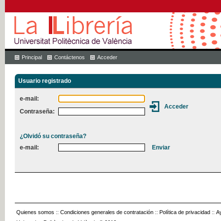
Principal
Contáctenos
Acceder
Usuario registrado
e-mail:
Contraseña:
¿Olvidó su contraseña?
e-mail:
Quienes somos
::
Condiciones generales de contratación
::
Política de privacidad
::
A