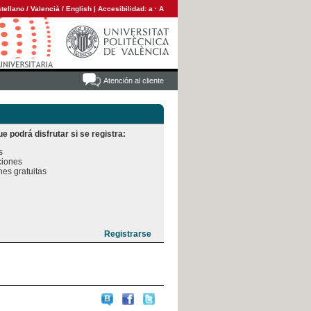
tellano
/
Valencià
/
English
|
Accesibilidad:
a
·
A
Atención al cliente
e podrá disfrutar si se registra:


iones

es gratuitas
