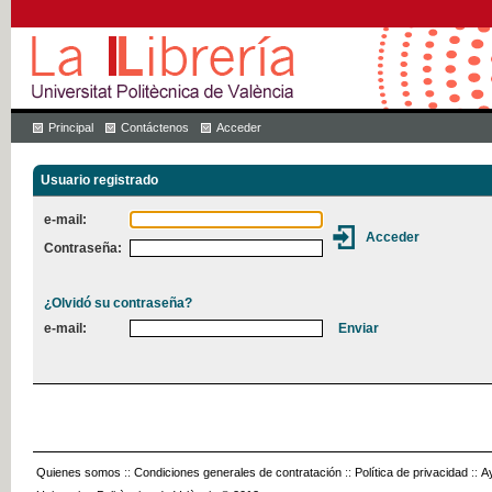
Principal
Contáctenos
Acceder
Usuario registrado
e-mail:
Contraseña:
¿Olvidó su contraseña?
e-mail:
Quienes somos
::
Condiciones generales de contratación
::
Política de privacidad
::
A