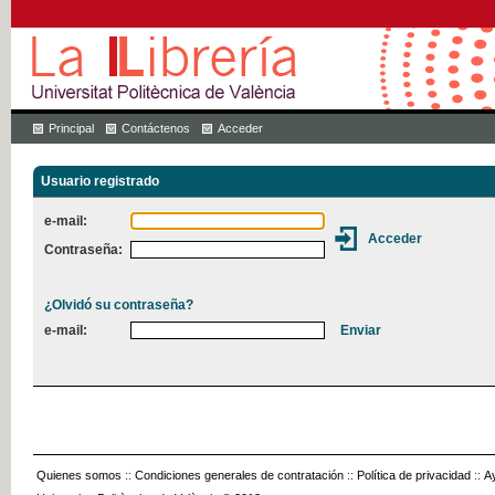
Principal
Contáctenos
Acceder
Usuario registrado
e-mail:
Contraseña:
¿Olvidó su contraseña?
e-mail:
Quienes somos
::
Condiciones generales de contratación
::
Política de privacidad
::
A