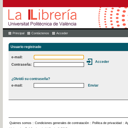
Principal
Contáctenos
Acceder
Usuario registrado
e-mail:
Contraseña:
¿Olvidó su contraseña?
e-mail:
Quienes somos
::
Condiciones generales de contratación
::
Política de privacidad
::
A