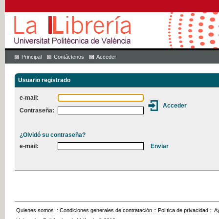
Principal
Contáctenos
Acceder
Usuario registrado
e-mail:
Contraseña:
¿Olvidó su contraseña?
e-mail:
Quienes somos
::
Condiciones generales de contratación
::
Política de privacidad
::
A