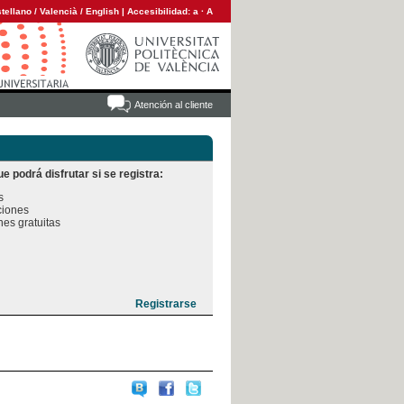
tellano
/
Valencià
/
English
|
Accesibilidad:
a
·
A
Atención al cliente
e podrá disfrutar si se registra:


iones

es gratuitas
